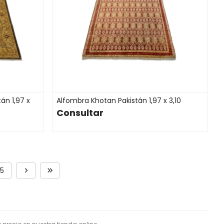
án 1,97 x
Alfombra Khotan Pakistán 1,97 x 3,10
Consultar
5