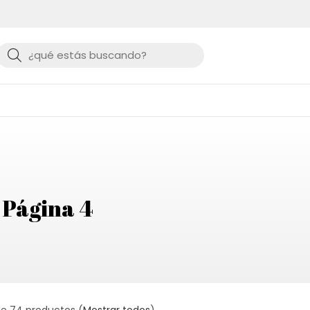
Buscar
 Página 4
de 74 productos
(
Mostrar todos
)