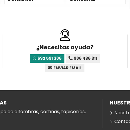
¿Necesitas ayuda?
692 591 386
986 436 311
ENVIAR EMAIL
ÍAS
NUEST
po de alfombras, cortinas, tapicerías,
Nosotr
Conta