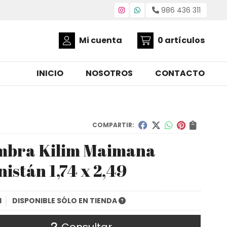
986 436 311
Mi cuenta
0
artículos
INICIO
NOSOTROS
CONTACTO
COMPARTIR:
mbra Kilim Maimana
istán 1,74 x 2,49
1
DISPONIBLE SÓLO EN TIENDA
Consultar