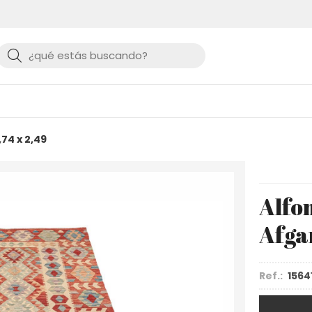
Buscar
74 x 2,49
Alfo
Afgan
Ref.:
1564