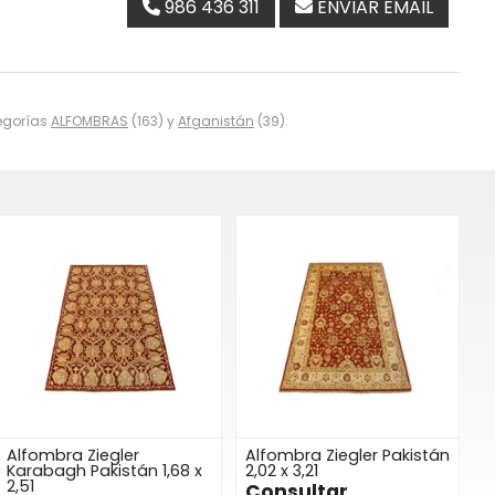
986 436 311
ENVIAR EMAIL
tegorías
ALFOMBRAS
(163) y
Afganistán
(39).
Alfombra Ziegler
Alfombra Ziegler Pakistán
Karabagh Pakistán 1,68 x
2,02 x 3,21
2,51
Consultar