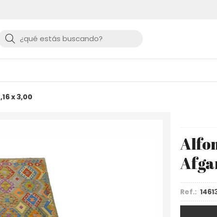
Buscar
16 x 3,00
Alfo
Afgan
Ref.:
1461