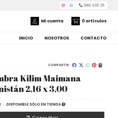
986 436 311
Mi cuenta
0
artículos
INICIO
NOSOTROS
CONTACTO
COMPARTIR:
mbra Kilim Maimana
istán 2,16 x 3,00
3
DISPONIBLE SÓLO EN TIENDA
Consultar