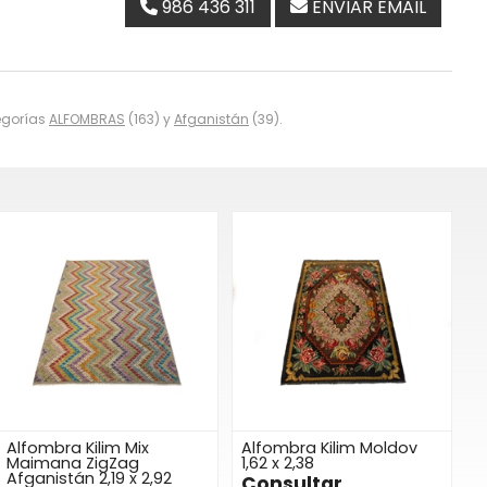
986 436 311
ENVIAR EMAIL
tegorías
ALFOMBRAS
(163) y
Afganistán
(39).
Alfombra Kilim Mix
Alfombra Kilim Moldov
Maimana ZigZag
1,62 x 2,38
Afganistán 2,19 x 2,92
Consultar