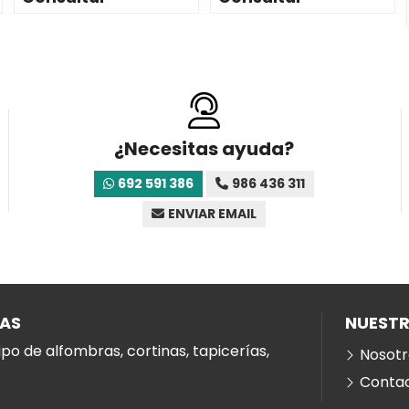
¿Necesitas ayuda?
692 591 386
986 436 311
ENVIAR EMAIL
ÍAS
NUEST
po de alfombras, cortinas, tapicerías,
Nosotr
Conta